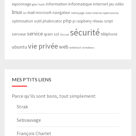
information
informatique
internet
espionnage
jeu vidéo
gfwl
hack
linux
mail
microsoft
navigateur
loi
nettoyage
note interne
opensource
php
optimisation
outil
phabricator
pi
raspberry
réseau
script
sécurité
service
serveur
ssl
spam
téléphone
Suisse
vie privée
web
ubuntu
webmail
windows
MES P’TITS LIENS
Parce qu'ils sont bons, tout simplement:
Strak
Sebsauvage
François Charlet