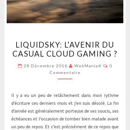
LIQUIDSKY:
LIQUIDSKY: L’AVENIR DU
L’AVENIR
CASUAL CLOUD GAMING ?
DU
CASUAL
Commenta
28 Décembre 2016
WebManiaK
0
CLOUD
Commentaire
GAMING
?
Il y a eu un peu de relâchement dans mon rythme
d’écriture ces derniers mois et j’en suis désolé. La fin
d’année est généralement porteuse de ses soucis, ses
échéances et l’occasion de tomber bien malade avant
un peu de repos. Et c’est précisément de ce repos que