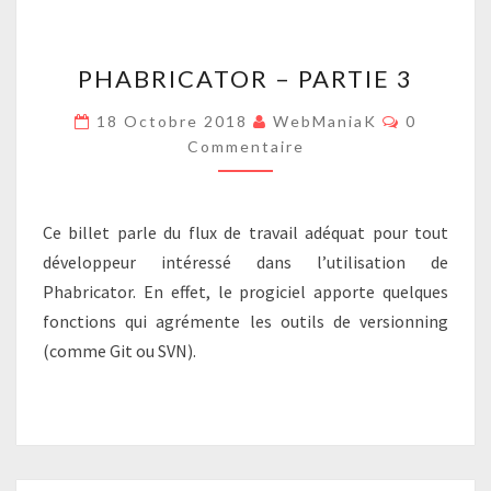
PHABRICATOR
PHABRICATOR – PARTIE 3
–
PARTIE
Commenta
18 Octobre 2018
WebManiaK
0
3
Commentaire
Ce billet parle du flux de travail adéquat pour tout
développeur intéressé dans l’utilisation de
Phabricator. En effet, le progiciel apporte quelques
fonctions qui agrémente les outils de versionning
(comme Git ou SVN).