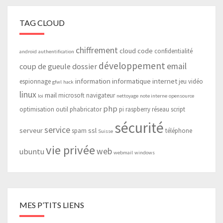
TAG CLOUD
chiffrement
cloud
code
confidentialité
android
authentification
développement
email
coup de gueule
dossier
information
informatique
internet
espionnage
jeu vidéo
gfwl
hack
linux
mail
microsoft
navigateur
loi
nettoyage
note interne
opensource
php
optimisation
outil
phabricator
pi
raspberry
réseau
script
sécurité
service
serveur
ssl
spam
téléphone
Suisse
vie privée
web
ubuntu
webmail
windows
MES P’TITS LIENS