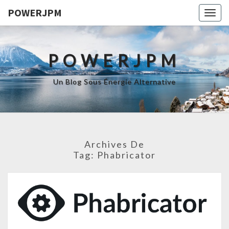
POWERJPM
Togg
navig
POWERJPM
Un Blog Sous Énergie Alternative
Archives De
Tag:
Phabricator