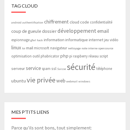
TAG CLOUD
chiffrement
cloud
code
confidentialité
android
authentification
développement
email
coup de gueule
dossier
information
informatique
internet
espionnage
jeu vidéo
gfwl
hack
linux
mail
microsoft
navigateur
loi
nettoyage
note interne
opensource
php
optimisation
outil
phabricator
pi
raspberry
réseau
script
sécurité
service
serveur
ssl
spam
téléphone
Suisse
vie privée
web
ubuntu
webmail
windows
MES P’TITS LIENS
Parce qu'ils sont bons, tout simplement: