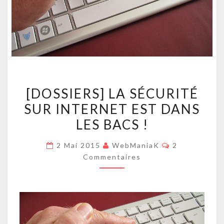
[DOSSIERS]
[DOSSIERS] LA SÉCURITÉ
LA
SUR INTERNET EST DANS
SÉCURITÉ
LES BACS !
SUR
INTERNET
Commentaire
2 Mai 2015
WebManiaK
2
EST
Commentaires
DANS
LES
BACS
!