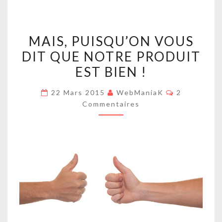
MAIS,
MAIS, PUISQU’ON VOUS
PUISQU’ON
DIT QUE NOTRE PRODUIT
VOUS
EST BIEN !
DIT
QUE
Commentair
22 Mars 2015
WebManiaK
2
NOTRE
Commentaires
PRODUIT
EST
BIEN
!