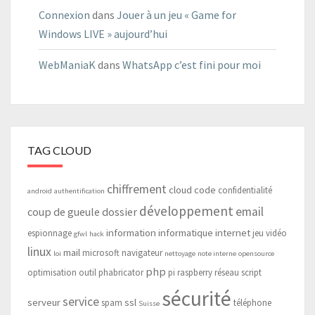
Connexion
dans
Jouer à un jeu « Game for
Windows LIVE » aujourd’hui
WebManiaK
dans
WhatsApp c’est fini pour moi
TAG CLOUD
chiffrement
cloud
code
confidentialité
android
authentification
développement
email
coup de gueule
dossier
information
informatique
internet
espionnage
jeu vidéo
gfwl
hack
linux
mail
microsoft
navigateur
loi
nettoyage
note interne
opensource
php
optimisation
outil
phabricator
pi
raspberry
réseau
script
sécurité
service
serveur
ssl
spam
téléphone
Suisse