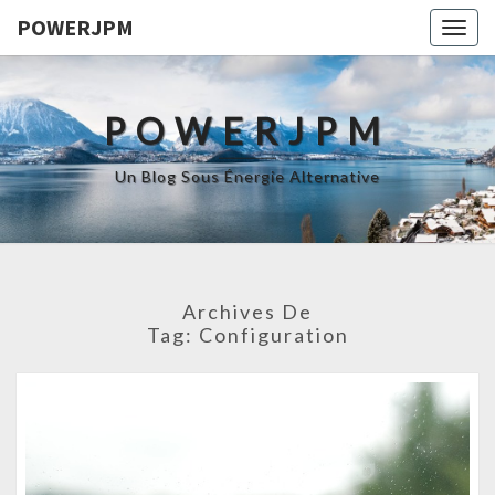
POWERJPM
Togg
navig
POWERJPM
Un Blog Sous Énergie Alternative
Archives De
Tag:
Configuration