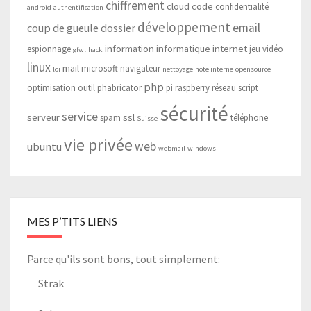
chiffrement
cloud
code
confidentialité
android
authentification
développement
email
coup de gueule
dossier
information
informatique
internet
espionnage
jeu vidéo
gfwl
hack
linux
mail
microsoft
navigateur
loi
nettoyage
note interne
opensource
php
optimisation
outil
phabricator
pi
raspberry
réseau
script
sécurité
service
serveur
ssl
spam
téléphone
Suisse
vie privée
web
ubuntu
webmail
windows
MES P’TITS LIENS
Parce qu'ils sont bons, tout simplement:
Strak