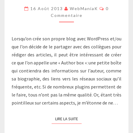
‘AUTHOR
Commentair
16 Août 2013
WebManiaK
0
BOX’
Commentaire
SOUS
WORDPRESS
Lorsqu’on crée son propre blog avec WordPress et/ou
que l’on décide de le partager avec des collègues pour
rédiger des articles, il peut être intéressant de créer
ce que l’on appelle une « Author box »: une petite boîte
qui contiendra des informations sur l’auteur, comme
sa biographie, des liens vers les réseaux sociaux qu’il
fréquente, etc. Si de nombreux plugins permettent de
le faire, tous n’ont pas la même qualité. Or, étant très
pointilleux sur certains aspects, je m’étonne de ne…
LIRE LA SUITE
LIRE LA SUITE