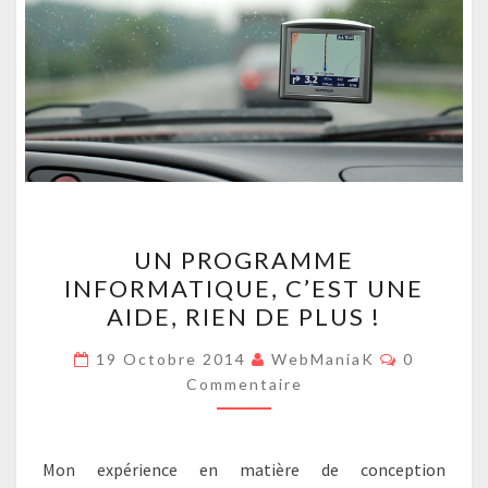
UN
UN PROGRAMME
PROGRAMME
INFORMATIQUE, C’EST UNE
INFORMATIQUE,
AIDE, RIEN DE PLUS !
C’EST
UNE
Commenta
19 Octobre 2014
WebManiaK
0
AIDE,
Commentaire
RIEN
DE
Mon expérience en matière de conception
PLUS