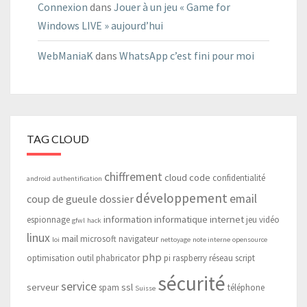
Connexion
dans
Jouer à un jeu « Game for
Windows LIVE » aujourd’hui
WebManiaK
dans
WhatsApp c’est fini pour moi
TAG CLOUD
chiffrement
cloud
code
confidentialité
android
authentification
développement
email
coup de gueule
dossier
information
informatique
internet
espionnage
jeu vidéo
gfwl
hack
linux
mail
microsoft
navigateur
loi
nettoyage
note interne
opensource
php
optimisation
outil
phabricator
pi
raspberry
réseau
script
sécurité
service
serveur
ssl
spam
téléphone
Suisse