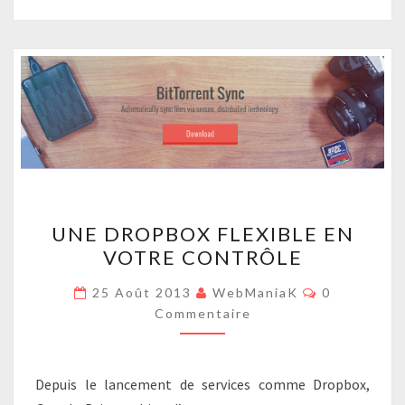
UNE
UNE DROPBOX FLEXIBLE EN
DROPBOX
VOTRE CONTRÔLE
FLEXIBLE
EN
Commentair
25 Août 2013
WebManiaK
0
VOTRE
Commentaire
CONTRÔLE
Depuis le lancement de services comme Dropbox,