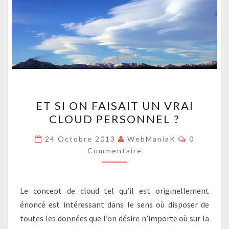
ET
ET SI ON FAISAIT UN VRAI
SI
CLOUD PERSONNEL ?
ON
FAISAIT
Commenta
24 Octobre 2013
WebManiaK
0
UN
Commentaire
VRAI
CLOUD
Le concept de cloud tel qu’il est originellement
PERSONNEL
énoncé est intéressant dans le sens où disposer de
?
toutes les données que l’on désire n’importe où sur la