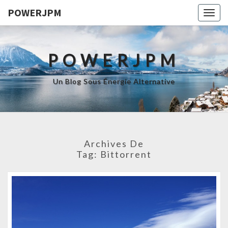
POWERJPM
Togg
navig
POWERJPM
Un Blog Sous Énergie Alternative
Archives De
Tag:
Bittorrent